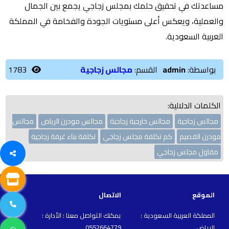
مساعدتك في تحقيق حلمك بمجلس زجاجي يجمع بين الجمال
والعملية، ويعكس أعلى مستويات الجودة والفخامة في المملكة
العربية السعودية.
بواسطة:
admin
القسم:
مجالس زجاجية
1783
الكلمات الدلالية:
مجالس زجاجية
مجالس خارجية زجاجية
مجالس مودرن الرياض
مجالس
مودرن القصيم
كم تكلفة مجلس زجاجي
تكلفة بناء غرفة زجاجية
مقاول مجلس زجاجي
الموقع
الاتصال
المملكة العربية السعودية :
يمكنك التواصل معنا : الأدارة :
الرياض
0552664779