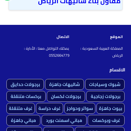
مقاول بناء شاليهات الرياض
الموقع
الاتصال
المملكة العربية السعودية :
يمكنك التواصل معنا : الأدارة :
الرياض
0552664779
الاقسام
شبوك وسياجات
شاليهات جاهزة
برجولات حدايق
برجولات زجاجية
برجولات لكسان
بركسات متنقلة
بيوت جاهزة
سواتر وحواجز
غرف حراسة
غرف متنقلة
غرف وبركسات
مباني اسمنت بورد
مباني جاهزة