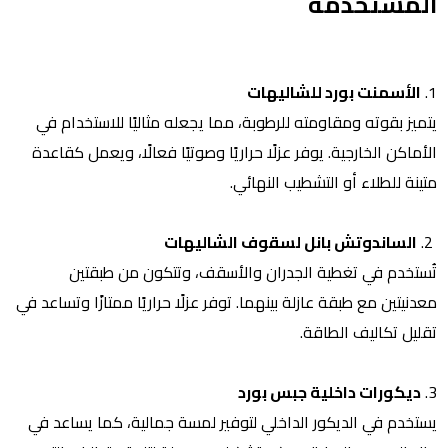
المستخدمة
1.
الأسمنت بورد للشاليهات
يتميز بقوته ومقاومته للرطوبة، مما يجعله مثاليًا للاستخدام في
الأماكن الخارجية. يوفر عزلًا حراريًا وصوتيًا فعالًا، ويعمل كقاعدة
متينة للطلاء أو التشطيب النهائي.
2.
الساندوتش بانل لسقوف الشاليهات
تُستخدم في تغطية الجدران والأسقف، وتتكون من طبقتين
معدنيتين مع طبقة عازلة بينهما. توفر عزلًا حراريًا ممتازًا وتساعد في
تقليل تكاليف الطاقة.
3.
ديكورات داخلية جبس بورد
يستخدم في الديكور الداخلي لتوفير لمسة جمالية، كما يساعد في